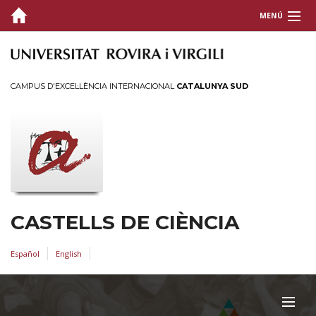
MENÚ
ARQUITECTURA I ENGINYERIES
ARTS I HUMANITATS
CAMPUS D'EXCEL·LÈNCIA INTERNACIONAL
CATALUNYA SUD
CIÈNCIES
CIÈNCIES DE LA SALUT
CIÈNCIES SOCIALS I JURÍDIQUES
CASTELLS DE CIÈNCIA
Español
English